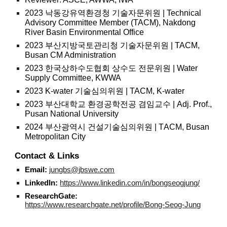
2023 낙동강유역환경청 기술자문위원 | Technical
Advisory Committee Member (TACM), Nakdong
River Basin Environmental Office
2023 부산지방국토관리청 기술자문위원 | TACM,
Busan CM Administration
2023 한국상하수도협회 상수도 전문위원 | Water
Supply Committee, KWWA
2023 K-water 기술심의위원 | TACM, K-water
2023 부산대학교 환경공학전공 겸임교수 | Adj. Prof.,
Pusan National University
2024 부산광역시 건설기술심의위원 | T
AC
M, Busan
Metropolitan City
Contact & Links
Email:
jungbs@jbswe.com
LinkedIn:
https://www.linkedin.com/in/bongseogjung/
ResearchGate:
https://www.researchgate.net/profile/Bong-Seog-Jung