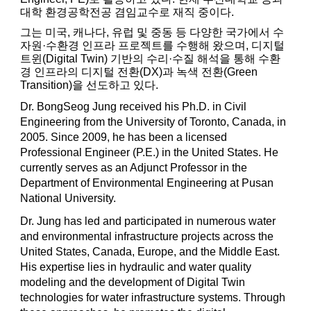
대학 환경공학전공 겸임교수로 재직 중이다.
그는 미국, 캐나다, 유럽 및 중동 등 다양한 국가에서 수
자원·수환경 인프라 프로젝트를 수행해 왔으며, 디지털
트윈(Digital Twin) 기반의 수리·수질 해석을 통해 수환
경 인프라의 디지털 전환(DX)과 녹색 전환(Green
Transition)을 선도하고 있다.
Dr. BongSeog Jung received his Ph.D. in Civil
Engineering from the University of Toronto, Canada, in
2005. Since 2009, he has been a licensed
Professional Engineer (P.E.) in the United States. He
currently serves as an Adjunct Professor in the
Department of Environmental Engineering at Pusan
National University.
Dr. Jung has led and participated in numerous water
and environmental infrastructure projects across the
United States, Canada, Europe, and the Middle East.
His expertise lies in hydraulic and water quality
modeling and the development of Digital Twin
technologies for water infrastructure systems. Through