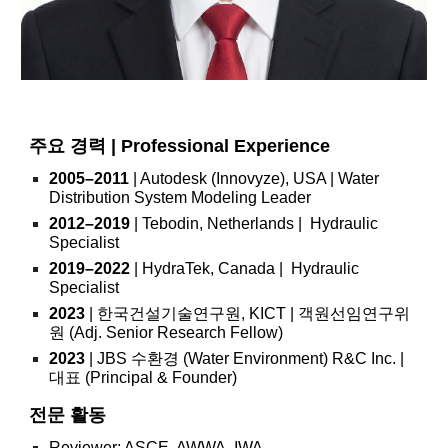
주요 경력 | Professional Experience
2005–2011
| Autodesk (Innovyze), USA | Water
Distribution System Modeling Leader
2012–2019
| Tebodin, Netherlands | Hydraulic
Specialist
2019–2022
| HydraTek, Canada | Hydraulic
Specialist
2023
| 한국건설기술연구원,
KICT |
객원선임연구위
원 (
Adj. Senior Research Fellow)
2023
|
JBS 수환경 (Water Environment) R&C Inc. |
대표 (Principal & Founder)
전문 활동
Reviewer: ASCE, AWWA, IWA